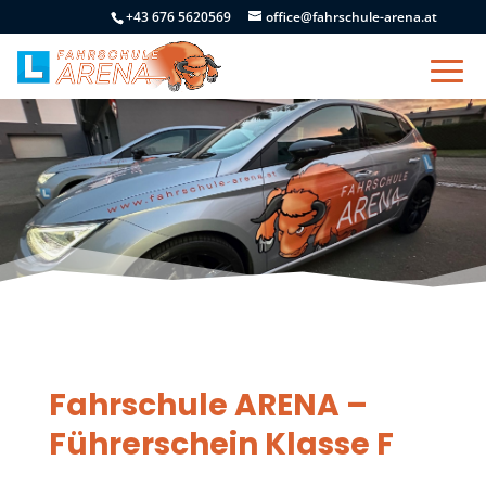
+43 676 5620569
office@fahrschule-arena.at
Fahrschule ARENA –
Führerschein Klasse F