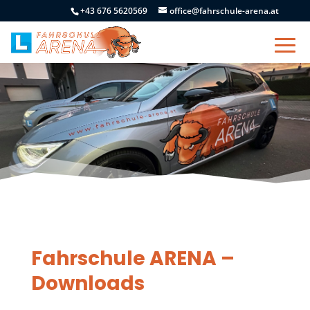
+43 676 5620569
office@fahrschule-arena.at
Fahrschule ARENA –
Downloads